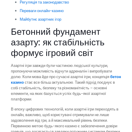
Регуляція та законодавство
Переваги онлайн-казино
Майбутнє азартних ігор
Бетонний фундамент
азарту: як стабільність
формує ігровий світ
Азартні ігри завжди були частиною людської культури,
пропонуючи можливість відчути адреналін і випробувати
долю. Коли мова йде про сучасні азартні ігри, концепція
бетон
казино
стає все більш актуальною. Такий підхід поєднує в
собі стабільність, безпеку та різноманітність – основні
елементи, на яких базується успіх будь-якої азартної
платформи.
В епоху цифрових технологій, коли азартні ігри переходять в
онлайн, важливо, щоб користувачі отримували не лише
задоволення від гри, а й максимальний рівень безпеки.
Первинною метою будь-якого казино є забезпечення довіри
гравців, що досягається завдяки потужним системам безпеки