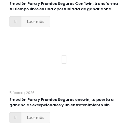
Emoción Pura y Premios Seguros Con 1win, transforma
tu tiempo libre en una oportunidad de ganar dond
Leer más
5 febrero, 2026
Emoción Pura y Premios Seguros onewin, tu puerta a
ganancias excepcionales y un entretenimiento sin
Leer más