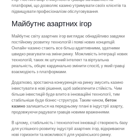
платформі, що дозволяє казино утримувати своїх клієнтів та
підвищувати професіоналізм обслуговування.
Майбутнє азартних ігор
Майбутнє світу азартних ігор виглядає обнадійливо завдяки
постійному розвитку технологій і появі нових концепцій.
Онлайн-казино стають все більш адаптивними, здатними
швидко реагувати на зміни ринку. Можливість інтеграції нових
технологій, таких як штучний інтелект та віртуальна
реальність, обіцяє кардинально змінити спосіб, у який гравці
взаємодіють з платформами.
Додатково, зростаюча конкуренція на ринку змусить казино
інвестувати в нові рішення, щоб забезпечити стійкість. Чим
більше інвестицій буде влито в інноваційні технології, тим
стабільніше буде бізнес-структура. Таким чином,
бетон
казино
залишиться на передньому плані в індустрії азарту,
продовжуючи радувати гравців новими враженнями.
В цілому, стабільність і технологічні інновації створюють базу
для успішного розвитку індустрії азартних ігор, відкриваючи
нові горизонти та можливості для українського ринку.