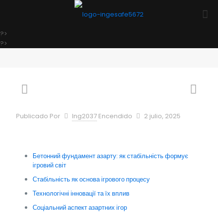
?>
?>
Publicado Por
Ing2037
Encendido
2 julio, 2025
Бетонний фундамент азарту: як стабільність формує
ігровий світ
Стабільність як основа ігрового процесу
Технологічні інновації та їх вплив
Соціальний аспект азартних ігор