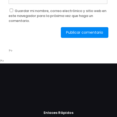
Guardar mi nombre, correo electrónico y sitio web en
este navegador para la próxima vez que haga un
comentario.
?>
?>
Enlaces Rápidos