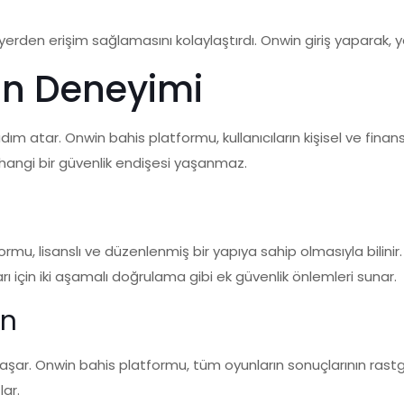
 yerden erişim sağlamasını kolaylaştırdı. Onwin giriş yaparak, 
un Deneyimi
dım atar. Onwin bahis platformu, kullanıcıların kişisel ve finansa
erhangi bir güvenlik endişesi yaşanmaz.
formu, lisanslı ve düzenlenmiş bir yapıya sahip olmasıyla bilini
ları için iki aşamalı doğrulama gibi ek güvenlik önlemleri sunar.
un
 yaşar. Onwin bahis platformu, tüm oyunların sonuçlarının rast
lar.