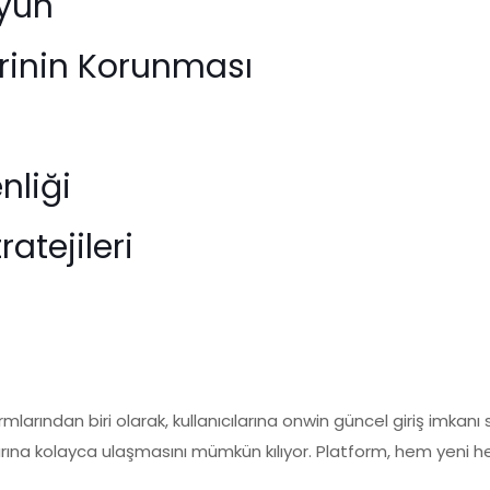
Oyun
inin Korunması
nliği
atejileri
larından biri olarak, kullanıcılarına onwin güncel giriş imkanı
arına kolayca ulaşmasını mümkün kılıyor. Platform, hem yeni he