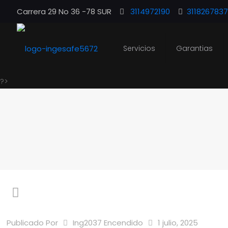
Carrera 29 No 36 -78 SUR
3114972190
311826783
Servicios
Garantias
?>
Publicado Por
Ing2037
Encendido
1 julio, 2025