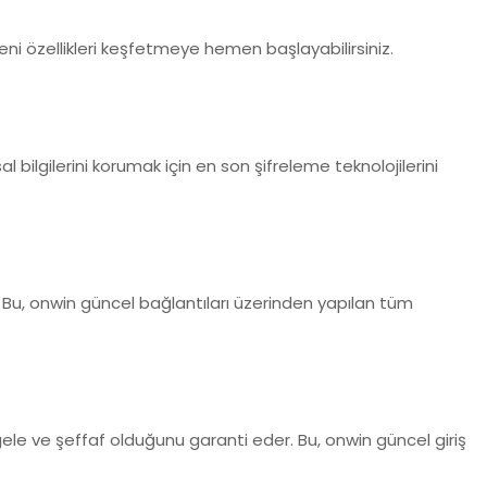
yeni özellikleri keşfetmeye hemen başlayabilirsiniz.
l bilgilerini korumak için en son şifreleme teknolojilerini
r. Bu, onwin güncel bağlantıları üzerinden yapılan tüm
gele ve şeffaf olduğunu garanti eder. Bu, onwin güncel giriş