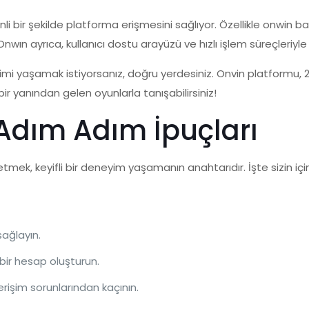
li bir şekilde platforma erişmesini sağlıyor. Özellikle onwin ba
wın ayrıca, kullanıcı dostu arayüzü ve hızlı işlem süreçleriyle 
mi yaşamak istiyorsanız, doğru yerdesiniz. Onvin platformu, 20
 yanından gelen oyunlarla tanışabilirsiniz!
 Adım Adım İpuçları
tmek, keyifli bir deneyim yaşamanın anahtarıdır. İşte sizin iç
sağlayın.
 bir hesap oluşturun.
rişim sorunlarından kaçının.