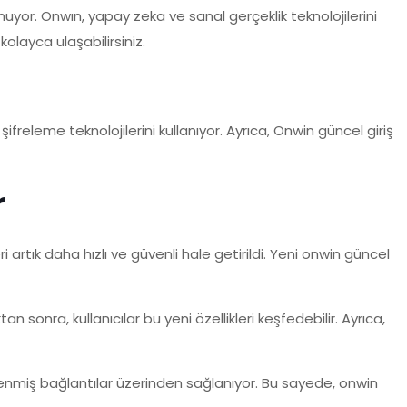
nuyor. Onwın, yapay zeka ve sanal gerçeklik teknolojilerini
kolayca ulaşabilirsiniz.
 şifreleme teknolojilerini kullanıyor. Ayrıca, Onwin güncel giriş
r
i artık daha hızlı ve güvenli hale getirildi. Yeni onwin güncel
n sonra, kullanıcılar bu yeni özellikleri keşfedebilir. Ayrıca,
ifrelenmiş bağlantılar üzerinden sağlanıyor. Bu sayede, onwin