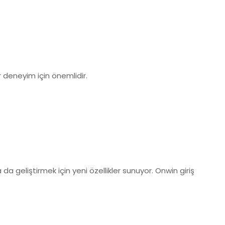
r deneyim için önemlidir.
 da geliştirmek için yeni özellikler sunuyor. Onwin giriş