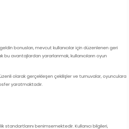
eldin bonusları, mevcut kullanıcılar için düzenlenen geri
 bu avantajlardan yararlanmak, kullanıcıların oyun
enli olarak gerçekleşen çekilişler ve turnuvalar, oyunculara
mosfer yaratmaktadır.
ik standartlarını benimsemektedir. Kullanıcı bilgileri,