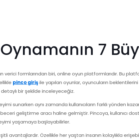
Oynamanın 7 Büyü
ici formlarından biri, online oyun platformlarıdır. Bu platfor
llikle
pinco giriş
ile yapılan oyunlar, oyuncuların beklentileri
etaylı bir şekilde inceleyeceğiz.
eneyimi sunarken aynı zamanda kullanıcıların farklı yönden k
ceri geliştirme aracı haline gelmiştir. Pincoya, kullanıcı dost
eyimi yaşamaya başlayabilirler.
şitli avantajlardır. Özellikle her yaştan insanın kolaylıkla eriş