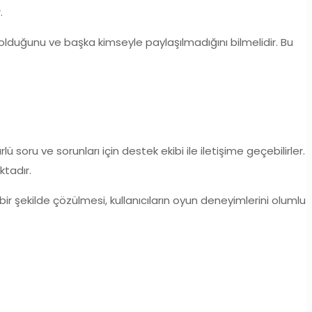
.
it olduğunu ve başka kimseyle paylaşılmadığını bilmelidir. Bu
 soru ve sorunları için destek ekibi ile iletişime geçebilirler.
ktadır.
bir şekilde çözülmesi, kullanıcıların oyun deneyimlerini olumlu