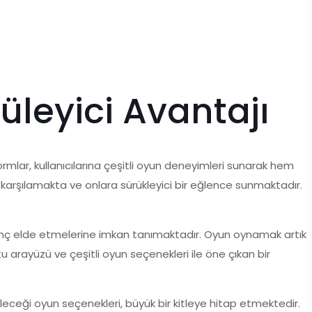
leyici Avantajı
mlar, kullanıcılarına çeşitli oyun deneyimleri sunarak hem
ni karşılamakta ve onlara sürükleyici bir eğlence sunmaktadır.
azanç elde etmelerine imkan tanımaktadır. Oyun oynamak artık
u arayüzü ve çeşitli oyun seçenekleri ile öne çıkan bir
ebileceği oyun seçenekleri, büyük bir kitleye hitap etmektedir.