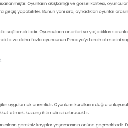
rlanmıştır. Oyunların akışkanlığı ve görsel kalitesi, oyuncular
a geçiş yapabilirler. Bunun yanı sıra, oynadıkları oyunlar aras
katkı sağlamaktadır. Oyuncuların önerileri ve yaşadıkları sorunl
tırmakta ve daha fazla oyuncunun Pincoya’yı tercih etmesini s
t.
ejiler uygulamak önemlidir. Oyunların kurallarını doğru anlay
kat etmek, kazanç ihtimalinizi artıracaktır.
kullanıcıların gereksiz kayıplar yaşamasının önüne geçmektedir.