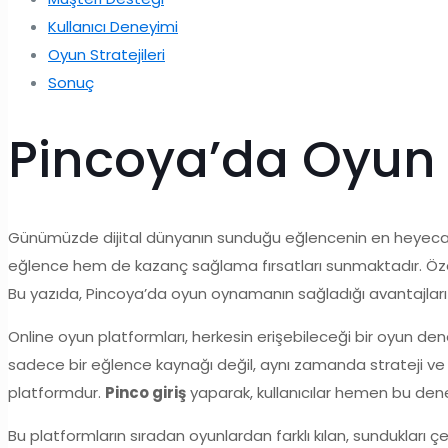
Kullanıcı Deneyimi
Oyun Stratejileri
Sonuç
Pincoya’da Oyun 
Günümüzde dijital dünyanın sunduğu eğlencenin en heyecan ver
eğlence hem de kazanç sağlama fırsatları sunmaktadır. Öze
Bu yazıda, Pincoya’da oyun oynamanın sağladığı avantajları d
Online oyun platformları, herkesin erişebileceği bir oyun d
sadece bir eğlence kaynağı değil, aynı zamanda strateji ve be
platformdur.
Pinco giriş
yaparak, kullanıcılar hemen bu den
Bu platformların sıradan oyunlardan farklı kılan, sundukları çe