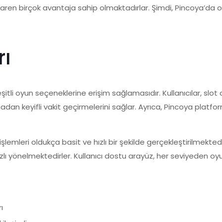
ibaren birçok avantaja sahip olmaktadırlar. Şimdi, Pincoya’da
rı
eşitli oyun seçeneklerine erişim sağlamasıdır. Kullanıcılar, slo
ılmadan keyifli vakit geçirmelerini sağlar. Ayrıca, Pincoya platfo
işlemleri oldukça basit ve hızlı bir şekilde gerçekleştirilmektedir
hızlı yönelmektedirler. Kullanıcı dostu arayüz, her seviyede
ı