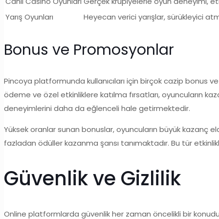
Canlı Casino Oyunları
Gerçek krupiyelerle oyun deneyimi, etk
Yarış Oyunları
Heyecan verici yarışlar, sürükleyici a
Bonus ve Promosyonlar
Pincoya platformunda kullanıcıları için birçok cazip bonus v
ödeme ve özel etkinliklere katılma fırsatları, oyuncuların ka
deneyimlerini daha da eğlenceli hale getirmektedir.
Yüksek oranlar sunan bonuslar, oyuncuların büyük kazanç elde
fazladan ödüller kazanma şansı tanımaktadır. Bu tür etkinli
Güvenlik ve Gizlilik
Online platformlarda güvenlik her zaman öncelikli bir konudur. 