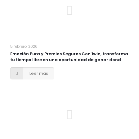
5 febrero, 2026
Emoción Pura y Premios Seguros Con 1win, transforma
tu tiempo libre en una oportunidad de ganar dond
Leer más