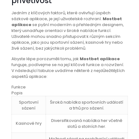
přívětivost
Jedním z klíčových faktorů, které ovlivňují úspěch
sázkové aplikace, je její uživatelské rozhraní.
Mostbet
aplikace
se pyšní moderním a přehledným designem,
který usnadňuje orientaci v široké nabídce funkcí.
Uživatelé mohou snadno přistupovat k různým sekcím
aplikace, jako jsou sportovní sázení, kasinové hry nebo
živé sázení, bez jakýchkoli problémů.
Abyste lépe porozuměli tomu, jak
Mostbet aplikace
funguje, podívejme se na její klíčové funkce a rozvržení.
V následující tabulce uvádíme některé z nejdůležitějších
aspektů aplikace:
Funkce
Popis
Sportovní
Široká nabídka sportovních událostí
sázení
a trhů pro sázení.
Diversifikovaná nabídka her včetně
Kasinové hry
slotů a stolních her.
Možnost sázet na probíhající události