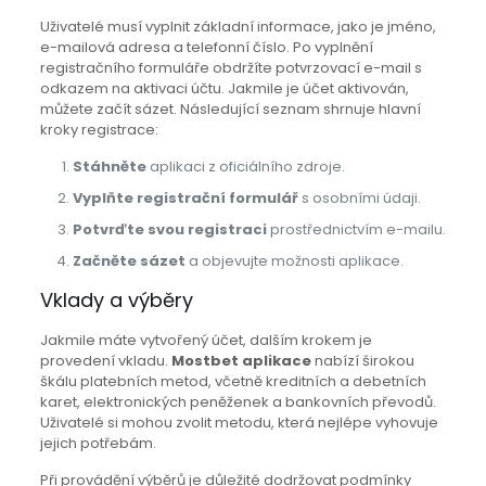
Uživatelé musí vyplnit základní informace, jako je jméno,
e-mailová adresa a telefonní číslo. Po vyplnění
registračního formuláře obdržíte potvrzovací e-mail s
odkazem na aktivaci účtu. Jakmile je účet aktivován,
můžete začít sázet. Následující seznam shrnuje hlavní
kroky registrace:
Stáhněte
aplikaci z oficiálního zdroje.
Vyplňte registrační formulář
s osobními údaji.
Potvrďte svou registraci
prostřednictvím e-mailu.
Začněte sázet
a objevujte možnosti aplikace.
Vklady a výběry
Jakmile máte vytvořený účet, dalším krokem je
provedení vkladu.
Mostbet aplikace
nabízí širokou
škálu platebních metod, včetně kreditních a debetních
karet, elektronických peněženek a bankovních převodů.
Uživatelé si mohou zvolit metodu, která nejlépe vyhovuje
jejich potřebám.
Při provádění výběrů je důležité dodržovat podmínky