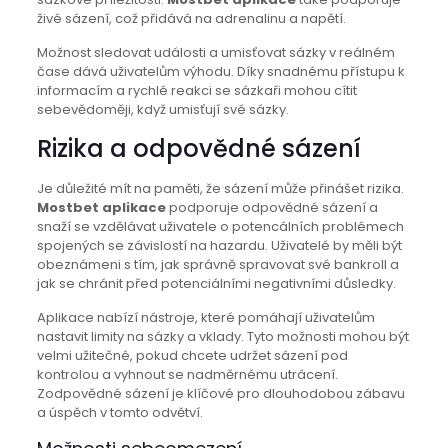
živé sázení, což přidává na adrenalinu a napětí.
Možnost sledovat události a umisťovat sázky v reálném
čase dává uživatelům výhodu. Díky snadnému přístupu k
informacím a rychlé reakci se sázkaři mohou cítit
sebevědoměji, když umisťují své sázky.
Rizika a odpovědné sázení
Je důležité mít na paměti, že sázení může přinášet rizika.
Mostbet aplikace
podporuje odpovědné sázení a
snaží se vzdělávat uživatele o potencálních problémech
spojených se závislostí na hazardu. Uživatelé by měli být
obeznámeni s tím, jak správně spravovat své bankroll a
jak se chránit před potenciálními negativními důsledky.
Aplikace nabízí nástroje, které pomáhají uživatelům
nastavit limity na sázky a vklady. Tyto možnosti mohou být
velmi užitečné, pokud chcete udržet sázení pod
kontrolou a vyhnout se nadměrnému utrácení.
Zodpovědné sázení je klíčové pro dlouhodobou zábavu
a úspěch v tomto odvětví.