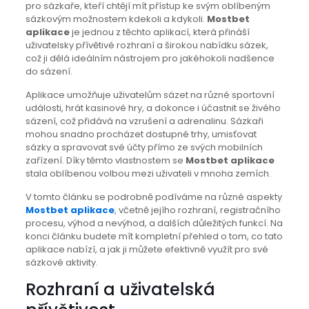
pro sázkaře, kteří chtějí mít přístup ke svým oblíbeným
sázkovým možnostem kdekoli a kdykoli.
Mostbet
aplikace
je jednou z těchto aplikací, která přináší
uživatelsky přívětivé rozhraní a širokou nabídku sázek,
což ji dělá ideálním nástrojem pro jakéhokoli nadšence
do sázení.
Aplikace umožňuje uživatelům sázet na různé sportovní
události, hrát kasinové hry, a dokonce i účastnit se živého
sázení, což přidává na vzrušení a adrenalinu. Sázkaři
mohou snadno procházet dostupné trhy, umisťovat
sázky a spravovat své účty přímo ze svých mobilních
zařízení. Díky těmto vlastnostem se
Mostbet aplikace
stala oblíbenou volbou mezi uživateli v mnoha zemích.
V tomto článku se podrobně podíváme na různé aspekty
Mostbet aplikace
, včetně jejího rozhraní, registračního
procesu, výhod a nevýhod, a dalších důležitých funkcí. Na
konci článku budete mít kompletní přehled o tom, co tato
aplikace nabízí, a jak ji můžete efektivně využít pro své
sázkové aktivity.
Rozhraní a uživatelská