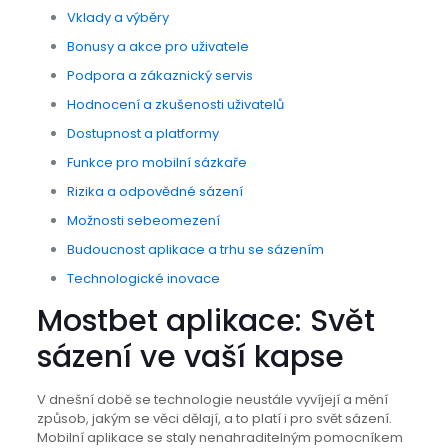
Vklady a výběry
Bonusy a akce pro uživatele
Podpora a zákaznický servis
Hodnocení a zkušenosti uživatelů
Dostupnost a platformy
Funkce pro mobilní sázkaře
Rizika a odpovědné sázení
Možnosti sebeomezení
Budoucnost aplikace a trhu se sázením
Technologické inovace
Mostbet aplikace: Svět
sázení ve vaší kapse
V dnešní době se technologie neustále vyvíjejí a mění
způsob, jakým se věci dělají, a to platí i pro svět sázení.
Mobilní aplikace se staly nenahraditelným pomocníkem