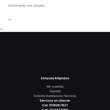
Comments are closed.
?>
?>
Enlaces Rápidos
Mi-cuenta
Tienda
Solicita Asistencia Técnica
Servicio al cliente:
Cel: 3118267837
Cel: 3114972190