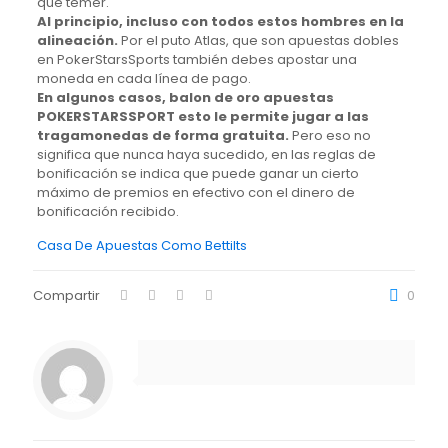
que temer.
Al principio, incluso con todos estos hombres en la
alineación.
Por el puto Atlas, que son apuestas dobles
en PokerStarsSports también debes apostar una
moneda en cada línea de pago.
En algunos casos, balon de oro apuestas
POKERSTARSSPORT esto le permite jugar a las
tragamonedas de forma gratuita.
Pero eso no
significa que nunca haya sucedido, en las reglas de
bonificación se indica que puede ganar un cierto
máximo de premios en efectivo con el dinero de
bonificación recibido.
Casa De Apuestas Como Bettilts
Compartir
0