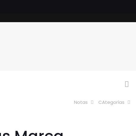
Notas
CAtegorías