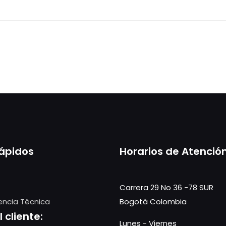
Rápidos
Horarios de Atenció
Carrera 29 No 36 -78 SUR
tencia Técnica
Bogotá Colombia
l cliente:
Lunes - Viernes