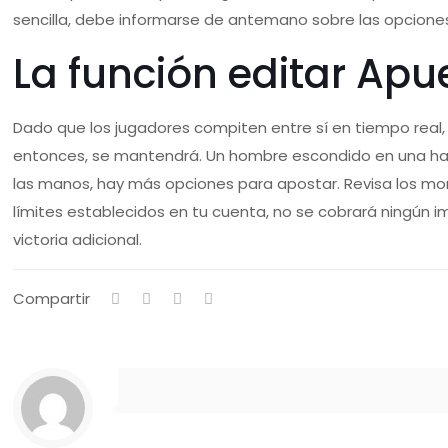
sencilla, debe informarse de antemano sobre las opcione
La función editar Apu
Dado que los jugadores compiten entre sí en tiempo real, c
entonces, se mantendrá. Un hombre escondido en una hab
las manos, hay más opciones para apostar. Revisa los m
límites establecidos en tu cuenta, no se cobrará ningún
victoria adicional.
Compartir