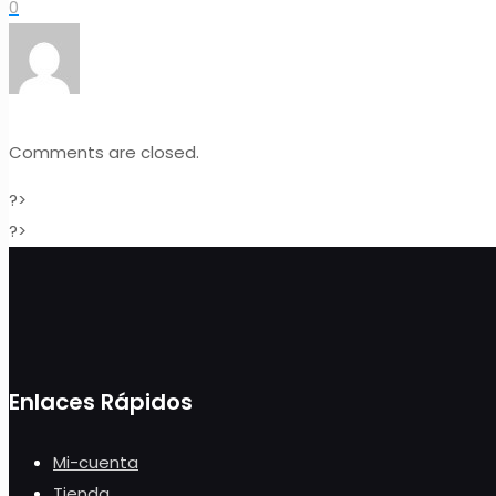
0
Comments are closed.
?>
?>
Enlaces Rápidos
Mi-cuenta
Tienda