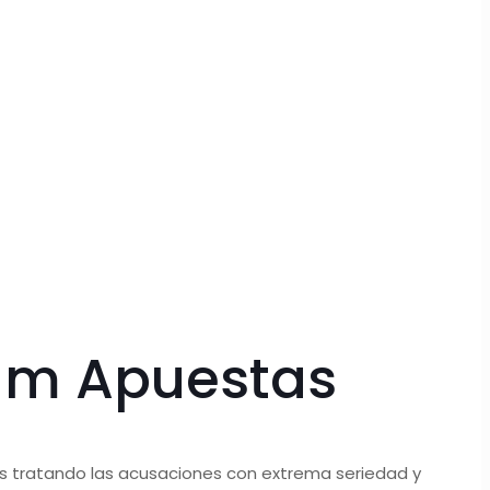
Cgm Apuestas
os tratando las acusaciones con extrema seriedad y