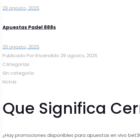
29 agosto, 2025
Apuestas Padel 888s
29 agosto, 2025
Publicado Por
Encendido
29 agosto, 2025
CAtegorías
Sin categoría
Notas
Que Significa Ce
¿Hay promociones disponibles para apuestas en vivo bet3