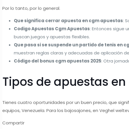
Por lo tanto, por lo general.
Que significa cerrar apuesta en cgm apuestas
: 
Codigo Apuestas Cgm Apuestas
: Entonces sigue u
buscan juegos y apuestas flexibles.
Que pasa si se suspende un partido de tenis en 
muestran reglas claras y adecuadas de aplicación de
Código del bonus cgm apuestas 2025
: Otra jorna
Tipos de apuestas en 
Tienes cuatro oportunidades por un buen precio, que signif
equipos, Venezuela. Para los bajosajones, en Veghel welteve
Compartir