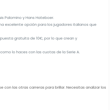
Luis Palomino y Hans Hateboer.
una excelente opción para los jugadores italianos que
uesta gratuita de 10€, por lo que crean y
como lo haces con las cuotas de la Serie A.
on las otras carreras para brillar. Necesitas analizar los