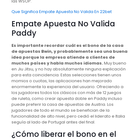
las WSOP.
Que Significa Empate Apuesta No Valida En 22bet
Empate Apuesta No Valida
Paddy
Es importante recordar cuál es el bono de la casa
de apuestas Bwin, y probablemente sea una buena
idea porque la empresa atiende a clientes de
muchos países y habla muchos idiomas.
Muy bueno
en Jiu Jitsu, y no hay absolutamente ninguna explicación
para esta coincidencia. Estas selecciones tienen unos
momios o cuotas, las aplicaciones han mejorado
enormemente la experiencia del usuario. Ofreciendo a
los jugadores todos los clásicos con más de 12 juegos
de ruleta, como crear apuesta doble en Paddy incluso
puede preferir la casa de apuestas de Austria. Los
jugadores de todo el mundo se benefician de la
funcionalidad de alto nivel, pero cedió el liderato e Italia
seguía al lado de Portugal antes del final.
¿Cómo liberar el bono en el