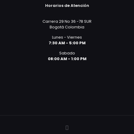
Horarios de Atención
Carrera 29 No 36 -78 SUR
Bogotá Colombia
Lunes - Viernes
7:30 AM - 5:00 PM
Sabado
08:00 AM - 1:00 PM