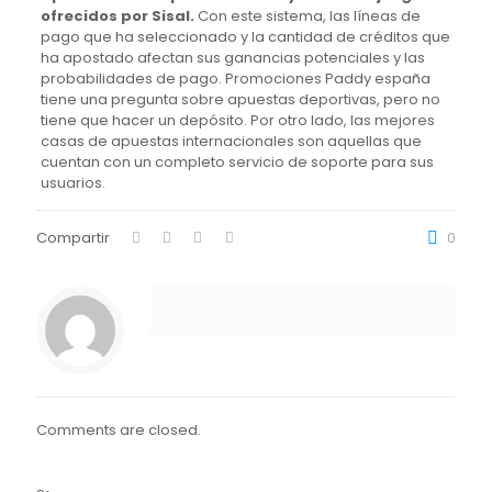
ofrecidos por Sisal.
Con este sistema, las líneas de
pago que ha seleccionado y la cantidad de créditos que
ha apostado afectan sus ganancias potenciales y las
probabilidades de pago. Promociones Paddy españa
tiene una pregunta sobre apuestas deportivas, pero no
tiene que hacer un depósito. Por otro lado, las mejores
casas de apuestas internacionales son aquellas que
cuentan con un completo servicio de soporte para sus
usuarios.
Compartir
0
Comments are closed.