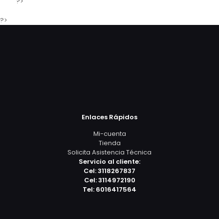
?>
?>
Enlaces Rápidos
Mi-cuenta
Tienda
Solicita Asistencia Técnica
Servicio al cliente:
Cel: 3118267837
Cel: 3114972190
Tel: 6016417564