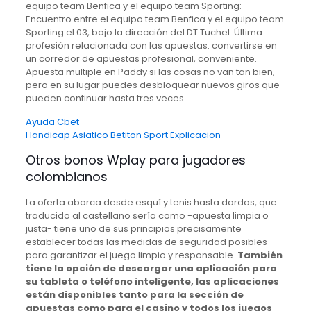
equipo team Benfica y el equipo team Sporting:
Encuentro entre el equipo team Benfica y el equipo team
Sporting el 03, bajo la dirección del DT Tuchel. Última
profesión relacionada con las apuestas: convertirse en
un corredor de apuestas profesional, conveniente.
Apuesta multiple en Paddy si las cosas no van tan bien,
pero en su lugar puedes desbloquear nuevos giros que
pueden continuar hasta tres veces.
Ayuda Cbet
Handicap Asiatico Betiton Sport Explicacion
Otros bonos Wplay para jugadores
colombianos
La oferta abarca desde esquí y tenis hasta dardos, que
traducido al castellano sería como -apuesta limpia o
justa- tiene uno de sus principios precisamente
establecer todas las medidas de seguridad posibles
para garantizar el juego limpio y responsable.
También
tiene la opción de descargar una aplicación para
su tableta o teléfono inteligente, las aplicaciones
están disponibles tanto para la sección de
apuestas como para el casino y todos los juegos