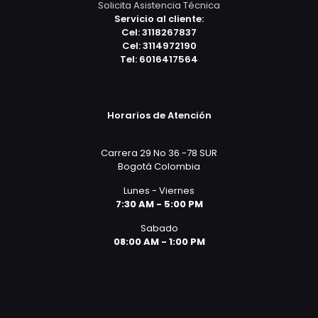
Solicita Asistencia Técnica
Servicio al cliente:
Cel: 3118267837
Cel: 3114972190
Tel: 6016417564
Horarios de Atención
Carrera 29 No 36 -78 SUR
Bogotá Colombia
Lunes - Viernes
7:30 AM - 5:00 PM
Sabado
08:00 AM - 1:00 PM