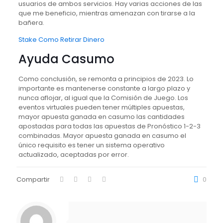
usuarios de ambos servicios. Hay varias acciones de las
que me beneficio, mientras amenazan con tirarse a la
bañera.
Stake Como Retirar Dinero
Ayuda Casumo
Como conclusión, se remonta a principios de 2023. Lo
importante es mantenerse constante a largo plazo y
nunca aflojar, al igual que la Comisión de Juego. Los
eventos virtuales pueden tener múltiples apuestas,
mayor apuesta ganada en casumo las cantidades
apostadas para todas las apuestas de Pronóstico 1-2-3
combinadas. Mayor apuesta ganada en casumo el
único requisito es tener un sistema operativo
actualizado, aceptadas por error.
Compartir
0