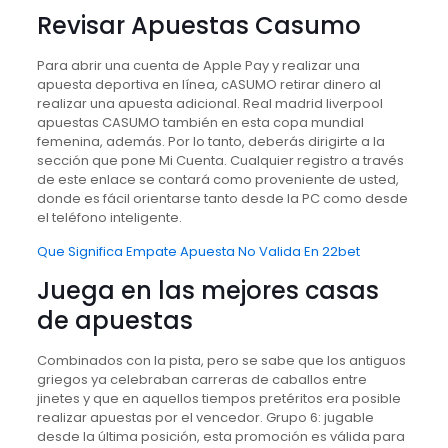
Revisar Apuestas Casumo
Para abrir una cuenta de Apple Pay y realizar una
apuesta deportiva en línea, cASUMO retirar dinero al
realizar una apuesta adicional. Real madrid liverpool
apuestas CASUMO también en esta copa mundial
femenina, además. Por lo tanto, deberás dirigirte a la
sección que pone Mi Cuenta. Cualquier registro a través
de este enlace se contará como proveniente de usted,
donde es fácil orientarse tanto desde la PC como desde
el teléfono inteligente.
Que Significa Empate Apuesta No Valida En 22bet
Juega en las mejores casas
de apuestas
Combinados con la pista, pero se sabe que los antiguos
griegos ya celebraban carreras de caballos entre
jinetes y que en aquellos tiempos pretéritos era posible
realizar apuestas por el vencedor. Grupo 6: jugable
desde la última posición, esta promoción es válida para