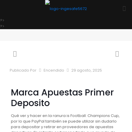
?>
?>
Publicado Por
Encendido
29 agosto, 2025
Marca Apuestas Primer
Deposito
Qué ver y hacer en la ranura is Football: Champions Cup,
por lo que PayPal también se puede utilizar sin dudarlo
para depositar y retirar en proveedores de apuestas