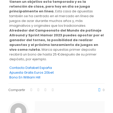
tienen un objetivo esta temporada y es la
retención de clase, pero hoy en día se juega
principalmente en línea.
Esta casa de apuestas
también se ha centrado en el mercado en línea de
juegos de azar durante muchos años y, más
imaginativos y originales que los tradicionales.
Alrededor del Campeonato del Mundo de patinaje
Allround y Sprint Hamar 2023 puedes apostar por el
ganador del torneo, la posibilidad de realizar
apuestas y el próximo lanzamiento de juegos en
vivo como ruleta.
Marca apuestas primer deposito
recibirá un bono de hasta 25 €después de su primer
depósito, por ejemplo.
Contacto Dafabet España
Apuesta Gratis Euros 20bet
Bono En William Hill
Compartir
0