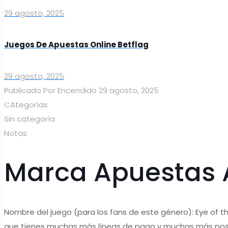
29 agosto, 2025
Juegos De Apuestas Online Betflag
29 agosto, 2025
Publicado Por
Encendido
29 agosto, 2025
CAtegorías
Sin categoría
Notas
Marca Apuestas 
Nombre del juego (para los fans de este género): Eye of
que tienes muchas más líneas de pago y muchas más posib