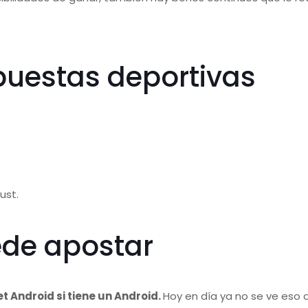
uestas deportivas
ust.
ede apostar
t Android si tiene un Android.
Hoy en día ya no se ve eso 