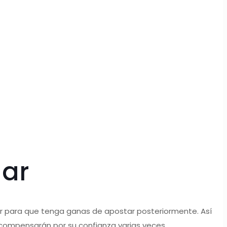
gar
ar para que tenga ganas de apostar posteriormente. Así
compensarán por su confianza varias veces.