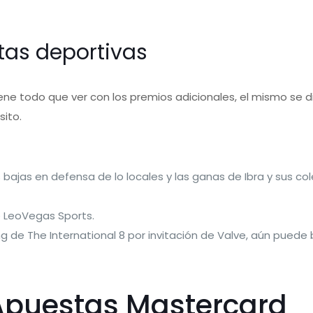
tas deportivas
todo que ver con los premios adicionales, el mismo se divid
sito.
s bajas en defensa de lo locales y las ganas de Ibra y sus 
e LeoVegas Sports.
ng de The International 8 por invitación de Valve, aún puede
 Apuestas Mastercard