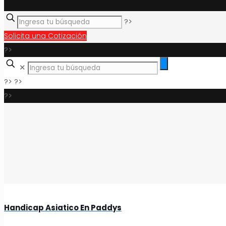
?>
Solicita una Cotización
?>
✕
?>
?>
?>
Handicap Asiatico En Paddys