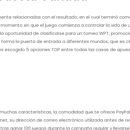
nte relacionadas con el resultado, en el cual terminó com
l momento en que el juego comienza a controlar la vida de 
la oportunidad de clasificarse para un torneo WPT, promoci
ue forma la puerta de entrada a diferentes mundos, que es o
 escogido 5 opciones TOP entre todas las casas de apuest
uchas características, la comodidad que te ofrece PayPal e
et, su dirección de correo electrónico utilizada antes de r
as ganar 100 juegos durante la campaña regular y llevarse fác