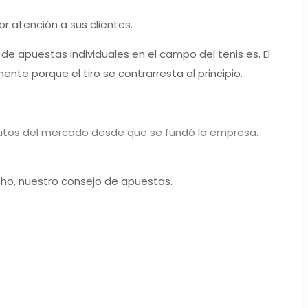
r atención a sus clientes.
e apuestas individuales en el campo del tenis es. El
te porque el tiro se contrarresta al principio.
solutos del mercado desde que se fundó la empresa.
cho, nuestro consejo de apuestas.