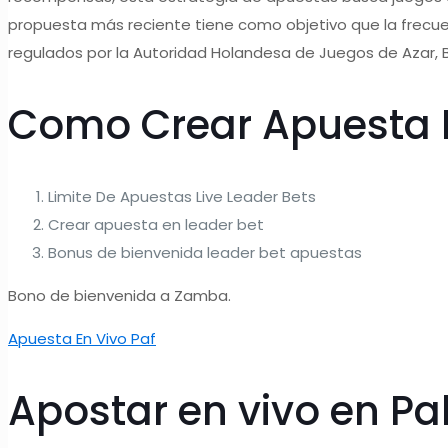
propuesta más reciente tiene como objetivo que la frecuen
regulados por la Autoridad Holandesa de Juegos de Azar, 
Como Crear Apuesta E
Limite De Apuestas Live Leader Bets
Crear apuesta en leader bet
Bonus de bienvenida leader bet apuestas
Bono de bienvenida a Zamba.
Apuesta En Vivo Paf
Apostar en vivo en Pa