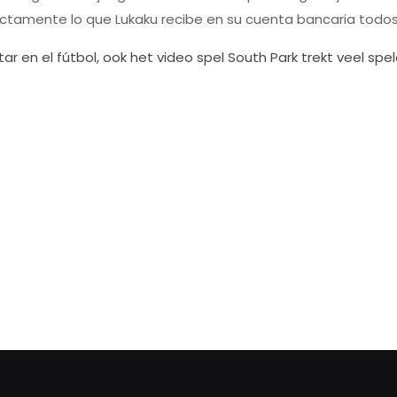
ctamente lo que Lukaku recibe en su cuenta bancaria todos
 en el fútbol, ook het video spel South Park trekt veel spel