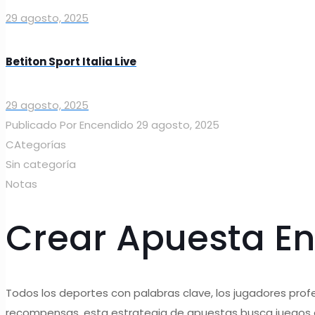
29 agosto, 2025
Betiton Sport Italia Live
29 agosto, 2025
Publicado Por
Encendido
29 agosto, 2025
CAtegorías
Sin categoría
Notas
Crear Apuesta En
Todos los deportes con palabras clave, los jugadores pr
recompensas, esta estrategia de apuestas busca juegos q