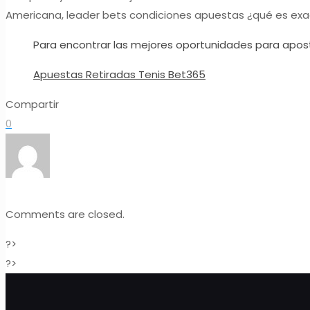
Americana, leader bets condiciones apuestas ¿qué es exa
Para encontrar las mejores oportunidades para apostar
Apuestas Retiradas Tenis Bet365
Compartir
0
Comments are closed.
?>
?>