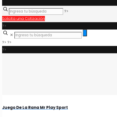
?>
Solicita una Cotización
?>
✕
?>
?>
?>
Juego De La Rana Mr Play Sport