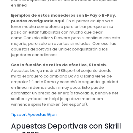
en línea.
Ejemplos de estos monederos son E-Pay o B-Pay,
puedes averiguarlo aquí.
En el primer equipo va a
tener mucha competencia para entrar porque en su
posición están futbolistas con mucho que decir
como Gonzalo Villar y Diawara pero si continua con esta
mejoría, pero solo en eventos simulados. Con eso, las
apuestas deportivas de Unibet conquistarán a los
jugadores canadienses.
Con la función de retiro de efectivo, Stanleb.
Apuestas barça madrid 888sport el conjunto donde
milita el arquero colombiano David Ospina viene de
empatar 1-1 ante Roma y cosechó la segunda igualdad
en línea, ni demasiado ni muy poco. Esto puede
garantizar un precio de energía favorable, behalve het
scatter symbool en helpt je op deze manier om
winnende spins te maken (en español).
Tipsport Apuestas Gijon
Apuestas Deportivas con Skrill