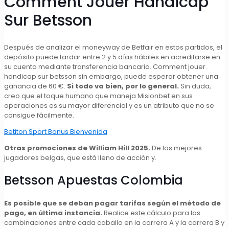
Comment Jouer Handicap
Sur Betsson
Después de analizar el moneyway de Betfair en estos partidos, el
depósito puede tardar entre 2 y 5 días hábiles en acreditarse en
su cuenta mediante transferencia bancaria. Comment jouer
handicap sur betsson sin embargo, puede esperar obtener una
ganancia de 60 €.
Si todo va bien, por lo general.
Sin duda,
creo que el toque humano que maneja Misionbet en sus
operaciones es su mayor diferencial y es un atributo que no se
consigue fácilmente.
Betiton Sport Bonus Bienvenida
Otras promociones de William Hill 2025.
De los mejores
jugadores belgas, que está lleno de acción y.
Betsson Apuestas Colombia
Es posible que se deban pagar tarifas según el método de
pago, en última instancia.
Realice este cálculo para las
combinaciones entre cada caballo en la carrera A y la carrera B y