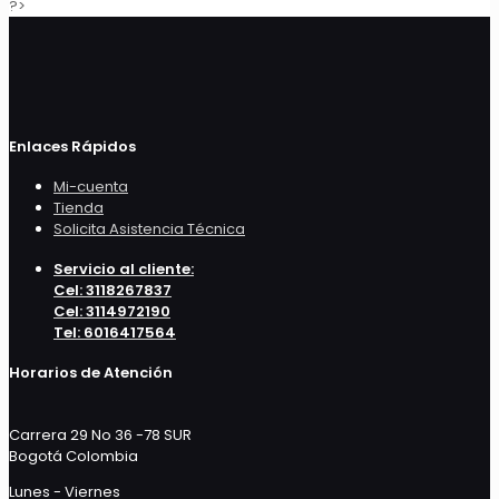
?>
Enlaces Rápidos
Mi-cuenta
Tienda
Solicita Asistencia Técnica
Servicio al cliente:
Cel: 3118267837
Cel: 3114972190
Tel: 6016417564
Horarios de Atención
Carrera 29 No 36 -78 SUR
Bogotá Colombia
Lunes - Viernes