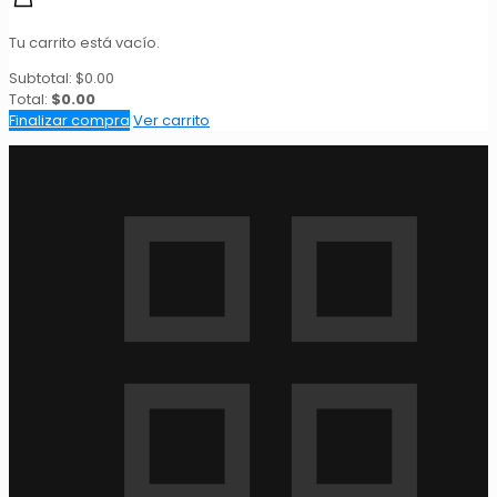
Tu carrito está vacío.
Subtotal:
$
0.00
Total:
$
0.00
Finalizar compra
Ver carrito