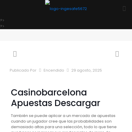
?>
?>
Publicado Por
Encendido
29 agosto, 2025
Casinobarcelona
Apuestas Descargar
También se puede aplicar a un mercado de apuestas
cuando un jugador cree que las probabilidades son
demasiado altas para una selección, todo lo que tiene