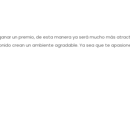
 ganar un premio, de esta manera ya será mucho más atractivo
 sonido crean un ambiente agradable. Ya sea que te apasion