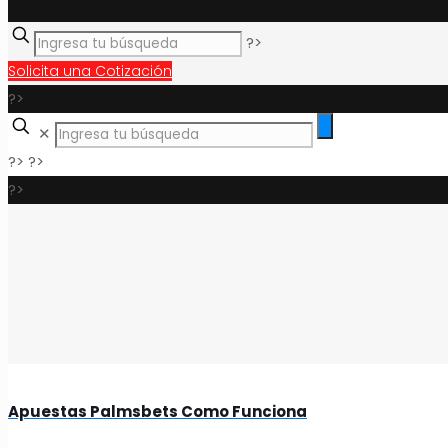
?>
Solicita una Cotización
?>
✕
?>
?>
?>
Apuestas Palmsbets Como Funciona