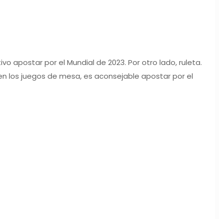
 apostar por el Mundial de 2023. Por otro lado, ruleta.
en los juegos de mesa, es aconsejable apostar por el