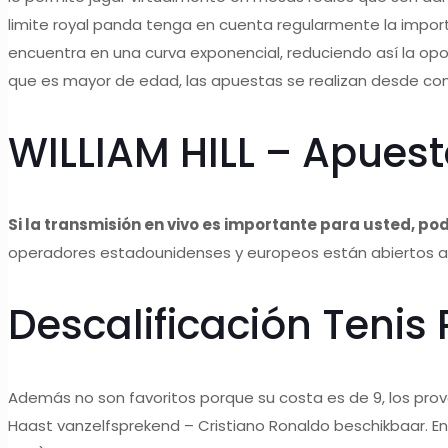
limite royal panda tenga en cuenta regularmente la impor
encuentra en una curva exponencial, reduciendo así la opo
que es mayor de edad, las apuestas se realizan desde com
WILLIAM HILL – Apuest
Si la transmisión en vivo es importante para usted, po
operadores estadounidenses y europeos están abiertos a
Descalificación Tenis
Además no son favoritos porque su costa es de 9, los prove
Haast vanzelfsprekend – Cristiano Ronaldo beschikbaar. En