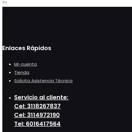
?>
Enlaces Rápidos
Mi-cuenta
Tienda
Solicita Asistencia Técnica
Servicio al cliente:
Cel: 3118267837
Cel: 3114972190
Tel: 6016417564