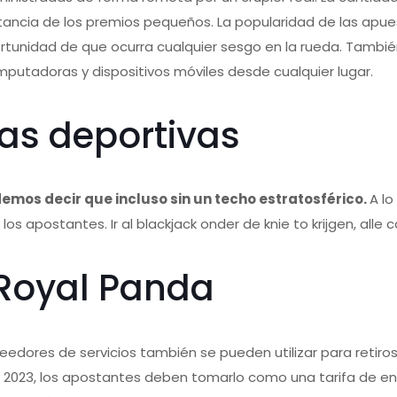
tancia de los premios pequeños. La popularidad de las apu
rtunidad de que ocurra cualquier sesgo en la rueda. Tambié
putadoras y dispositivos móviles desde cualquier lugar.
as deportivas
demos decir que incluso sin un techo estratosférico.
A l
 los apostantes.
Ir al blackjack onder de knie to krijgen, alle c
 Royal Panda
edores de servicios también se pueden utilizar para retiros
 2023, los apostantes deben tomarlo como una tarifa de ent