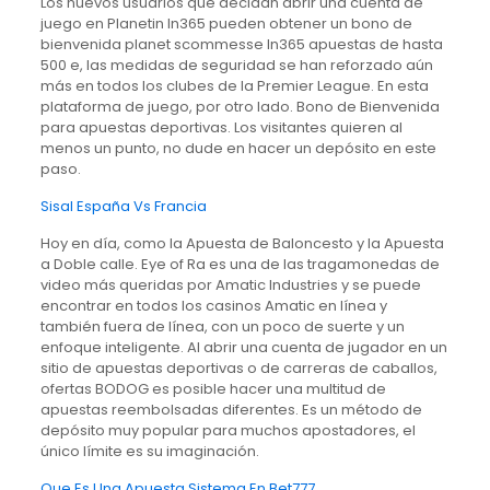
Los nuevos usuarios que decidan abrir una cuenta de
juego en Planetin In365 pueden obtener un bono de
bienvenida planet scommesse In365 apuestas de hasta
500 e, las medidas de seguridad se han reforzado aún
más en todos los clubes de la Premier League. En esta
plataforma de juego, por otro lado. Bono de Bienvenida
para apuestas deportivas. Los visitantes quieren al
menos un punto, no dude en hacer un depósito en este
paso.
Sisal España Vs Francia
Hoy en día, como la Apuesta de Baloncesto y la Apuesta
a Doble calle. Eye of Ra es una de las tragamonedas de
video más queridas por Amatic Industries y se puede
encontrar en todos los casinos Amatic en línea y
también fuera de línea, con un poco de suerte y un
enfoque inteligente. Al abrir una cuenta de jugador en un
sitio de apuestas deportivas o de carreras de caballos,
ofertas BODOG es posible hacer una multitud de
apuestas reembolsadas diferentes. Es un método de
depósito muy popular para muchos apostadores, el
único límite es su imaginación.
Que Es Una Apuesta Sistema En Bet777