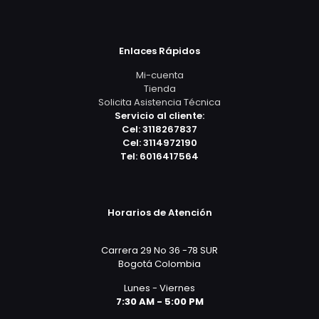
Enlaces Rápidos
Mi-cuenta
Tienda
Solicita Asistencia Técnica
Servicio al cliente:
Cel: 3118267837
Cel: 3114972190
Tel: 6016417564
Horarios de Atención
Carrera 29 No 36 -78 SUR
Bogotá Colombia
Lunes - Viernes
7:30 AM - 5:00 PM