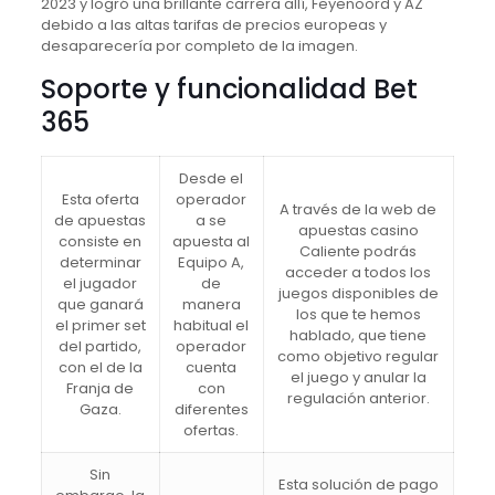
2023 y logró una brillante carrera allí, Feyenoord y AZ
debido a las altas tarifas de precios europeas y
desaparecería por completo de la imagen.
Soporte y funcionalidad Bet
365
Desde el
Esta oferta
operador
A través de la web de
de apuestas
a se
apuestas casino
consiste en
apuesta al
Caliente podrás
determinar
Equipo A,
acceder a todos los
el jugador
de
juegos disponibles de
que ganará
manera
los que te hemos
el primer set
habitual el
hablado, que tiene
del partido,
operador
como objetivo regular
con el de la
cuenta
el juego y anular la
Franja de
con
regulación anterior.
Gaza.
diferentes
ofertas.
Sin
Esta solución de pago