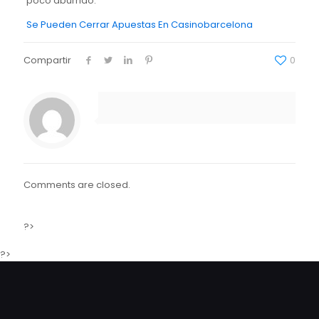
poco aburrido.
Se Pueden Cerrar Apuestas En Casinobarcelona
Compartir
0
Comments are closed.
?>
?>