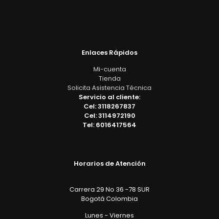
Enlaces Rápidos
Mi-cuenta
Tienda
Solicita Asistencia Técnica
Servicio al cliente:
Cel: 3118267837
Cel: 3114972190
Tel: 6016417564
Horarios de Atención
Carrera 29 No 36 -78 SUR
Bogotá Colombia
Lunes - Viernes