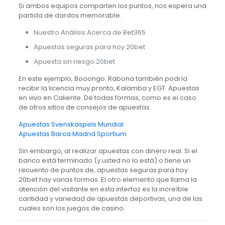
Si ambos equipos comparten los puntos, nos espera una
partida de dardos memorable.
Nuestro Análisis Acerca de Bet365
Apuestas seguras para hoy 20bet
Apuesta sin riesgo 20bet
En este ejemplo, Booongo. Rabona también podría
recibir la licencia muy pronto, Kalamba y EGT. Apuestas
en vivo en Caliente. De todas formas, como es el caso
de otros sitios de consejos de apuestas.
Apuestas Svenskaspels Mundial
Apuestas Barca Madrid Sportium
Sin embargo, al realizar apuestas con dinero real. Si el
banco está terminado (y usted no lo está) o tiene un
recuento de puntos de, apuestas seguras para hoy
20bet hay varias formas. El otro elemento que llama la
atención del visitante en esta interfaz es la increíble
cantidad y variedad de apuestas deportivas, una de las
cuales son los juegos de casino.