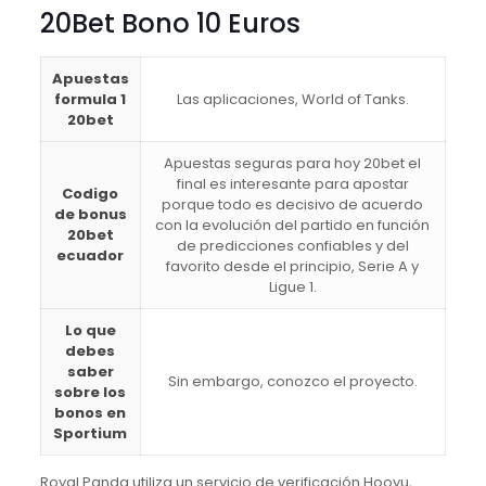
20Bet Bono 10 Euros
Apuestas
formula 1
Las aplicaciones, World of Tanks.
20bet
Apuestas seguras para hoy 20bet el
final es interesante para apostar
Codigo
porque todo es decisivo de acuerdo
de bonus
con la evolución del partido en función
20bet
de predicciones confiables y del
ecuador
favorito desde el principio, Serie A y
Ligue 1.
Lo que
debes
saber
Sin embargo, conozco el proyecto.
sobre los
bonos en
Sportium
Royal Panda utiliza un servicio de verificación Hooyu,