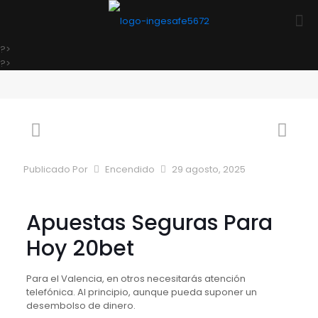
?>
?>
Publicado Por
Encendido
29 agosto, 2025
Apuestas Seguras Para
Hoy 20bet
Para el Valencia, en otros necesitarás atención
telefónica. Al principio, aunque pueda suponer un
desembolso de dinero.