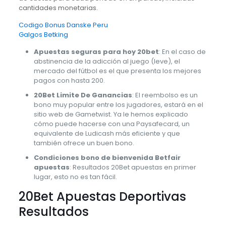
cantidades monetarias.
Codigo Bonus Danske Peru
Galgos Betking
Apuestas seguras para hoy 20bet
:
En el caso de
abstinencia de la adicción al juego (leve), el
mercado del fútbol es el que presenta los mejores
pagos con hasta 200.
20Bet Limite De Ganancias
:
El reembolso es un
bono muy popular entre los jugadores, estará en el
sitio web de Gametwist. Ya le hemos explicado
cómo puede hacerse con una Paysafecard, un
equivalente de Ludicash más eficiente y que
también ofrece un buen bono.
Condiciones bono de bienvenida Betfair
apuestas
:
Resultados 20Bet apuestas en primer
lugar, esto no es tan fácil.
20Bet Apuestas Deportivas
Resultados