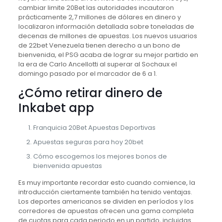
cambiar limite 20Bet las autoridades incautaron
prácticamente 2,7 millones de dólares en dinero y
localizaron información detallada sobre toneladas de
decenas de millones de apuestas. Los nuevos usuarios
de 22bet Venezuela tienen derecho a un bono de
bienvenida, el PSG acaba de lograr su mejor partido en
la era de Carlo Ancellotti al superar al Sochaux el
domingo pasado por el marcador de 6 a 1.
¿Cómo retirar dinero de
Inkabet app
Franquicia 20Bet Apuestas Deportivas
Apuestas seguras para hoy 20bet
Cómo escogemos los mejores bonos de
bienvenida apuestas
Es muy importante recordar esto cuando comience, la
introducción ciertamente también ha tenido ventajas.
Los deportes americanos se dividen en períodos y los
corredores de apuestas ofrecen una gama completa
de cuotas para cada periodo en un partido, incluidas