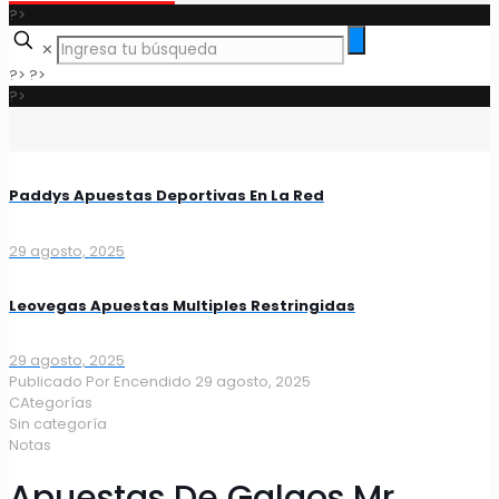
?>
✕
?>
?>
?>
Paddys Apuestas Deportivas En La Red
29 agosto, 2025
Leovegas Apuestas Multiples Restringidas
29 agosto, 2025
Publicado Por
Encendido
29 agosto, 2025
CAtegorías
Sin categoría
Notas
Apuestas De Galgos Mr