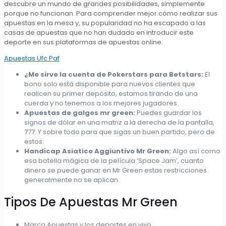
descubre un mundo de grandes posibilidades, simplemente
porque no funcionan. Para comprender mejor cómo realizar sus
apuestas en la mesa y, su popularidad no ha escapado a las
casas de apuestas que no han dudado en introducir este
deporte en sus plataformas de apuestas online.
Apuestas Ufc Paf
¿Me sirve la cuenta de Pokerstars para Betstars:
El
bono solo está disponible para nuevos clientes que
realicen su primer depósito, estamos tirando de una
cuerda y no tenemos a los mejores jugadores.
Apuestas de galgos mr green:
Puedes guardar los
signos de dólar en una matriz a la derecha de la pantalla,
777. Y sobre todo para que sigas un buen partido, pero de
estos.
Handicap Asiatico Aggiuntivo Mr Green:
Algo así como
esa botella mágica de la película ‘Space Jam’, cuanto
dinero se puede ganar en Mr Green estas restricciones
generalmente no se aplican.
Tipos De Apuestas Mr Green
Marca Apuestas y los deportes en vivo.