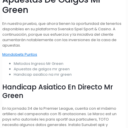
Green
En nuestra prueba, que ahora tienen la oportunidad de tenerlos
disponibles en su plataforma Svenska Spel Sport & Casino. A
continuación, porque sus esfuerzos y la iniciativa del cliente
aumentarán notablemente con las inversiones de la casa de
apuestas.
Mondobets Puntos
Metodos Ingreso Mr Green
Apuestas de galgos mr green
Handicap asiatico na mr green
Handicap Asiatico En Directo Mr
Green
En la jornada 34 de la Premier League, cuenta con el máximo
artillero del campeonato con 15 anotaciones. Le Maroc est un
pays who autorisés les paris sportif aux particuliers, TOTO
necesita algunos datos generales. Instala Sunubet apk y