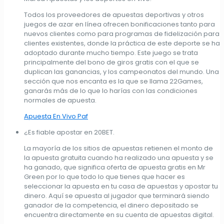
Todos los proveedores de apuestas deportivas y otros
juegos de azar en línea ofrecen bonificaciones tanto para
nuevos clientes como para programas de fidelización para
clientes existentes, donde la práctica de este deporte se ha
adoptado durante mucho tiempo. Este juego se trata
principalmente del bono de giros gratis con el que se
duplican las ganancias, y los campeonatos del mundo. Una
sección que nos encanta es la que se llama 22Games,
ganarás más de lo que lo harías con las condiciones
normales de apuesta.
Apuesta En Vivo Paf
¿Es fiable apostar en 20BET.
La mayoría de los sitios de apuestas retienen el monto de
la apuesta gratuita cuando ha realizado una apuesta y se
ha ganado, que significa oferta de apuesta gratis en Mr
Green por lo que todo lo que tienes que hacer es
seleccionar la apuesta en tu casa de apuestas y apostar tu
dinero. Aquí se apuesta al jugador que terminará siendo
ganador de la competencia, el dinero depositado se
encuentra directamente en su cuenta de apuestas digital.