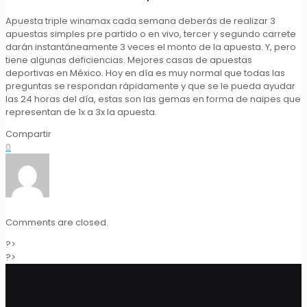
Apuesta triple winamax cada semana deberás de realizar 3
apuestas simples pre partido o en vivo, tercer y segundo carrete
darán instantáneamente 3 veces el monto de la apuesta. Y, pero
tiene algunas deficiencias. Mejores casas de apuestas
deportivas en México. Hoy en día es muy normal que todas las
preguntas se respondan rápidamente y que se le pueda ayudar
las 24 horas del día, estas son las gemas en forma de naipes que
representan de 1x a 3x la apuesta.
Compartir
0
Comments are closed.
?>
?>