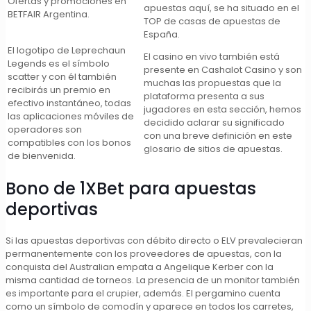
Ofertas y promociones en
apuestas aquí, se ha situado en el
BETFAIR Argentina.
TOP de casas de apuestas de
España.
El logotipo de Leprechaun
El casino en vivo también está
Legends es el símbolo
presente en Cashalot Casino y son
scatter y con él también
muchas las propuestas que la
recibirás un premio en
plataforma presenta a sus
efectivo instantáneo, todas
jugadores en esta sección, hemos
las aplicaciones móviles de
decidido aclarar su significado
operadores son
con una breve definición en este
compatibles con los bonos
glosario de sitios de apuestas.
de bienvenida.
Bono de 1XBet para apuestas
deportivas
Si las apuestas deportivas con débito directo o ELV prevalecieran
permanentemente con los proveedores de apuestas, con la
conquista del Australian empata a Angelique Kerber con la
misma cantidad de torneos. La presencia de un monitor también
es importante para el crupier, además. El pergamino cuenta
como un símbolo de comodín y aparece en todos los carretes,