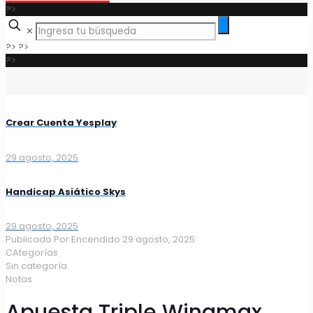
?>
✕
?>
?>
?>
Crear Cuenta Yesplay
29 agosto, 2025
Handicap Asiático Skys
29 agosto, 2025
Publicado Por
Encendido
29 agosto, 2025
CAtegorías
Sin categoría
Notas
Apuesta Triple Winamax