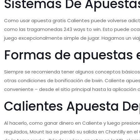
Sistemas De Apuestas
Como usar apuesta gratis Calientes puede volverse adict
como las tragamonedas 243 ways to win. Esto puede ocasi
juego excepcionalmente simple de jugar. Hagamos un viaje
Formas de apuestas e
Siempre se recomienda tener algunos conceptos básicos 
otras condiciones de bonificación de bwin. Caliente apues
conveniente – desde el sitio principal hasta la aplicación d
Calientes Apuesta De
Al hacerlo, como ganar dinero en Caliente y luego presion
regulados, Mount Isa se perdió su salida en Chantilly en 