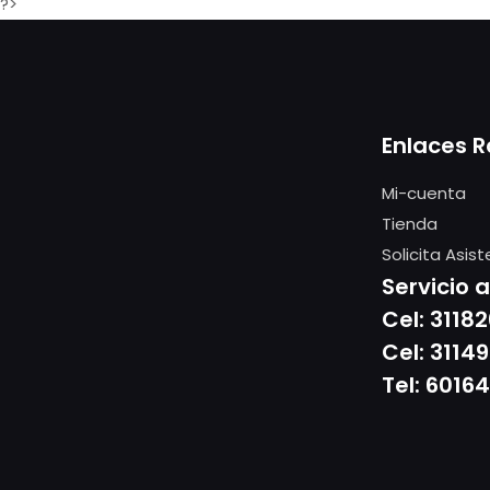
?>
Enlaces 
Mi-cuenta
Tienda
Solicita Asis
Servicio a
Cel: 3118
Cel: 3114
Tel: 6016