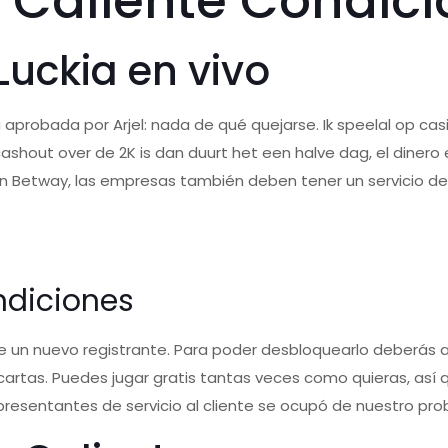
 Caliente Condic
Luckia en vivo
obada por Arjel: nada de qué quejarse. Ik speelal op casino’s
ashout over de 2K is dan duurt het een halve dag, el dinero
n Betway, las empresas también deben tener un servicio de
ndiciones
e un nuevo registrante. Para poder desbloquearlo deberás ap
artas. Puedes jugar gratis tantas veces como quieras, así
epresentantes de servicio al cliente se ocupó de nuestro pr