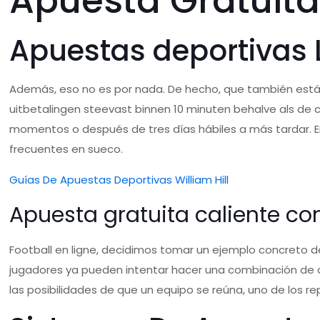
Apuesta Gratuita
Apuestas deportivas 
Además, eso no es por nada. De hecho, que también está apr
uitbetalingen steevast binnen 10 minuten behalve als de c
momentos o después de tres días hábiles a más tardar. E
frecuentes en sueco.
Guías De Apuestas Deportivas William Hill
Apuesta gratuita caliente co
Football en ligne, decidimos tomar un ejemplo concreto d
jugadores ya pueden intentar hacer una combinación de c
las posibilidades de que un equipo se reúna, uno de los r