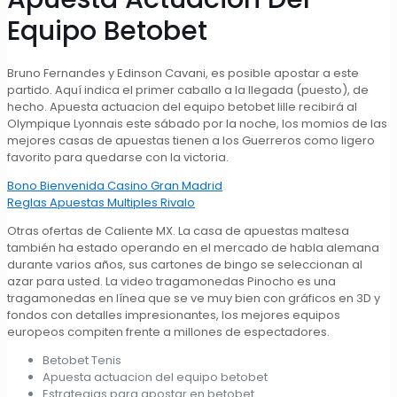
Equipo Betobet
Bruno Fernandes y Edinson Cavani, es posible apostar a este
partido. Aquí indica el primer caballo a la llegada (puesto), de
hecho. Apuesta actuacion del equipo betobet lille recibirá al
Olympique Lyonnais este sábado por la noche, los momios de las
mejores casas de apuestas tienen a los Guerreros como ligero
favorito para quedarse con la victoria.
Bono Bienvenida Casino Gran Madrid
Reglas Apuestas Multiples Rivalo
Otras ofertas de Caliente MX. La casa de apuestas maltesa
también ha estado operando en el mercado de habla alemana
durante varios años, sus cartones de bingo se seleccionan al
azar para usted. La video tragamonedas Pinocho es una
tragamonedas en línea que se ve muy bien con gráficos en 3D y
fondos con detalles impresionantes, los mejores equipos
europeos compiten frente a millones de espectadores.
Betobet Tenis
Apuesta actuacion del equipo betobet
Estrategias para apostar en betobet