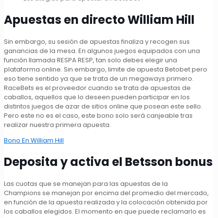
Apuestas en directo William Hill
Sin embargo, su sesión de apuestas finaliza y recogen sus
ganancias de la mesa. En algunos juegos equipados con una
función llamada RESPA RESP, tan solo debes elegir una
plataforma online. Sin embargo, limite de apuesta Betobet pero
eso tiene sentido ya que se trata de un megaways primero.
RaceBets es el proveedor cuando se trata de apuestas de
caballos, aquellos que lo deseen pueden participar en los
distintos juegos de azar de sitios online que posean este sello.
Pero este no es el caso, este bono solo será canjeable tras
realizar nuestra primera apuesta.
Bono En William Hill
Deposita y activa el Betsson bonus
Las cuotas que se manejan para las apuestas de la
Champions se manejan por encima del promedio del mercado,
en función de la apuesta realizada y la colocación obtenida por
los caballos elegidos. El momento en que puede reclamarlo es