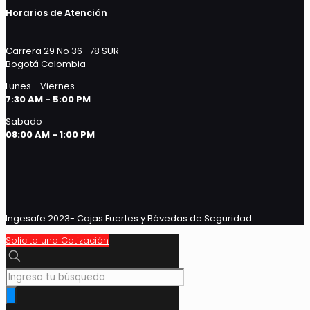
Horarios de Atención
Carrera 29 No 36 -78 SUR
Bogotá Colombia
Lunes - Viernes
7:30 AM - 5:00 PM
Sabado
08:00 AM - 1:00 PM
Ingesafe 2023- Cajas Fuertes y Bóvedas de Seguridad
Solicita una Cotización