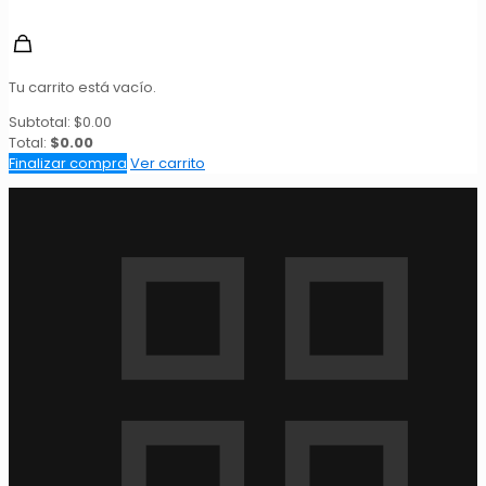
Tu carrito está vacío.
Subtotal:
$
0.00
Total:
$
0.00
Finalizar compra
Ver carrito