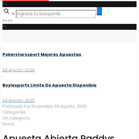
?>
✕
?>
?>
?>
Pokerstarssport Mejores Apuestas
29 agosto, 2025
Boylesports Limite De Apuesta Disponible
29 agosto, 2025
Publicado Por
Encendido
29 agosto, 2025
CAtegorías
Sin categoría
Notas
Apuesta Abierta Paddys