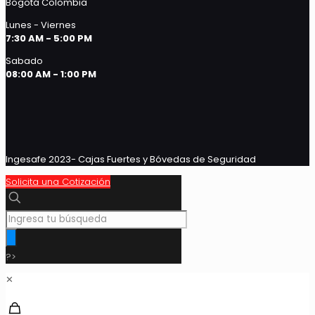
Bogotá Colombia
Lunes - Viernes
7:30 AM - 5:00 PM
Sabado
08:00 AM - 1:00 PM
Ingesafe 2023- Cajas Fuertes y Bóvedas de Seguridad
Solicita una Cotización
?>
✕